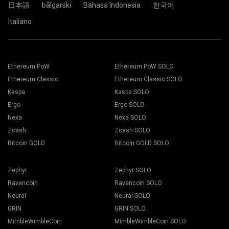
日本語
bãlgarski
Bahasa Indonesia
한국어
Italiano
Cüzdan adresinizi Address alanına yapıştırın ve aşağıdaki
Uygun madencilik yazılımını seçin. Önerilen madencilik
Name alanına adını yazın. Create düğmesine basın.
yazılımı "
Nasıl başlatılır
" sayfasında bulunabilir. Kaydet
2Miners madencilik havuzunu seçin. Açılır pencere
butonuna basın.
görüntülendiğinde size en yakın sunucu konumunu seçin.
Çalışanlar sekmesine gidin.
EU, Avrupa için varsayılan konumdur.
Madencilik teçhizatlarınızı seçin ve Madencilik butonuna
basın.
Ethereum PoW
Ethereum PoW SOLO
Ethereum Classic
Ethereum Classic SOLO
Kaspa
Kaspa SOLO
Ergo
Ergo SOLO
Nexa
Nexa SOLO
Zcash
Zcash SOLO
Açılır listeden Cüzdanınızı, Coin'inizi ve Madencinizi seçin.
Bitcoin GOLD
Bitcoin GOLD SOLO
Zephyr
Zephyr SOLO
Ravencoin
Ravencoin SOLO
Madenciliği başlatmak için Tümüne uygula butonuna basın.
Neurai
Neurai SOLO
GRIN
GRIN SOLO
MimbleWimbleCoin
MimbleWimbleCoin SOLO