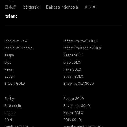
Sei pronto e la tua piattaforma di mining sta minando nella
日本語
bãlgarski
Bahasa Indonesia
한국어
pool di 2Miners.
Italiano
Incolla l'indirizzo del tuo portafoglio nel campo Indirizzo e
Scegli il software di mining appropriato. Puoi trovare il
digita il suo nome nel campo Nome in basso. Premi il
software di mining consigliato nella pagina “
Come
pulsante Crea.
iniziare
". Premi il pulsante Salva.
Scegliere il gruppo di mining 2Miners. Quando viene
Ethereum PoW
Ethereum PoW SOLO
Vai alla scheda “Workers”
visualizzato il popup, selezionare la posizione del server
Seleziona i tuoi rigs e premi il pulsante “Mining".
Ethereum Classic
Ethereum Classic SOLO
più vicina. Il luogo predefinito per l'Europa è l'UE.
Kaspa
Kaspa SOLO
Ergo
Ergo SOLO
Nexa
Nexa SOLO
Zcash
Zcash SOLO
Scegli il tuo portafoglio, moneta e miner dall'elenco a
Bitcoin GOLD
Bitcoin GOLD SOLO
discesa.
Zephyr
Zephyr SOLO
Ravencoin
Ravencoin SOLO
Neurai
Neurai SOLO
Premi il pulsante Applica a tutti per iniziare il mining.
GRIN
GRIN SOLO