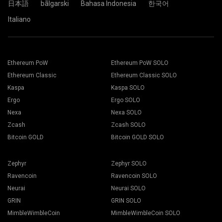
日本語
bãlgarski
Bahasa Indonesia
한국어
Italiano
Illeszd be a pénztárcád címét az Address mezőbe és írd
be a nevét a Name mezőbe alatta. Kattints a Create
Válassza ki a megfelelő bányász szoftvert. Az ajánlott
gombra.
bányász szoftvert megtalálja a "
Hogyan kezdjen hozzá
"
Válaszd ki a 2Miners bányászati társulást. Amikor
oldalon. Kattintson a Mentés gombra.
Ethereum PoW
Ethereum PoW SOLO
megjelenik a felugró ablak, válaszd ki a hozzád
Menjen a Dolgozók fülhöz.
Ethereum Classic
Ethereum Classic SOLO
legközelebbi szerver lokációt. Európában az
Válassza ki a bányászgépeit, majd kattintson a Bányászás
alapértelmezett lokáció az EU.
gombra.
Kaspa
Kaspa SOLO
Ergo
Ergo SOLO
Nexa
Nexa SOLO
Zcash
Zcash SOLO
Bitcoin GOLD
Bitcoin GOLD SOLO
Válassza ki a Pénztárcát, Coint és Bányászót a leugró
listából.
Zephyr
Zephyr SOLO
Ravencoin
Ravencoin SOLO
Neurai
Neurai SOLO
GRIN
GRIN SOLO
Kattintson az Alkalmaz gombra a bányászás
MimbleWimbleCoin
MimbleWimbleCoin SOLO
elkezdeséhez.