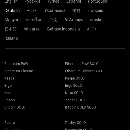
Password: x
English
Русский
Türkçe
Español
Português
Verwenden Sie englische Buchstaben, Zahlen und Symbole "-" und
"_". Sie könnten es leer lassen.
Wählen Sie 2Miners Mining Pool und wählen Sie den Ort in
"_". Sie könnten es leer lassen.
Ihrer Nähe. Wählen Sie im Zweifelsfall immer.
Deutsch
Polski
Українська
㗂越
Français
Password: x
Klicken Sie auf Übernehmen.
Fügen Sie Ihre Brieftaschenadresse in das Feld
Password: x
Die Konfiguration wird nun an das Mining-Rig gesendet und
Brieftasche ein.
Magyar
ภาษาไทย
中文
Al Arabiya
srpski
der Mining-Prozess startet automatisch.
Sie sind fertig und Ihr Mining-Rig minet im 2Miners-Pool.
日本語
bãlgarski
Bahasa Indonesia
한국어
Italiano
Fügen Sie Ihre Brieftaschenadresse in das Feld Adresse
ein und geben Sie seinen Namen in das Feld Name unten
ein. Klicken Sie auf die Schaltfläche Erstellen.
Ethereum PoW
Ethereum PoW SOLO
7. Wählen Sie die entsprechende Mining-Software aus. Die
Wählen Sie 2Miners BergbauPool. Wenn das Popup
Ethereum Classic
Ethereum Classic SOLO
empfohlene Mining-Software finden Sie auf der Seite "
So
angezeigt wird, wählen Sie den nächstgelegenen
starten Sie
". Klicken Sie auf die Schaltfläche Speichern.
Serverstandort aus. Der Standardstandort für Europa ist die
Kaspa
Kaspa SOLO
Gehen Sie zur Registerkarte Arbeiter.
EU.
Ergo
Ergo SOLO
Wählen Sie Ihre Mining-Rigs aus und drücken Sie die
Mining-Taste.
Nexa
Nexa SOLO
Zcash
Zcash SOLO
Bitcoin GOLD
Bitcoin GOLD SOLO
Zephyr
Zephyr SOLO
Wählen Sie Ihre Brieftasche, Münze und Miner aus der