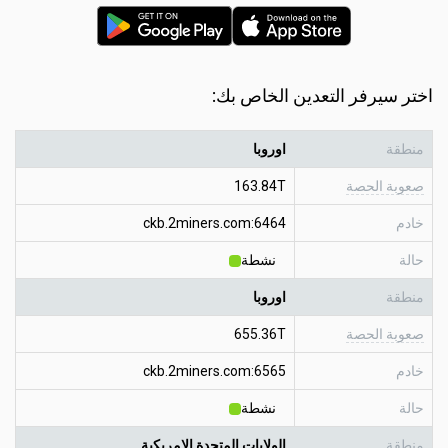
اختر سيرفر التعدين الخاص بك:
منطقة
اوروبا
صعوبة الحصة
163.84T
خادم
ckb.2miners.com:6464
حالة
نشطة
منطقة
اوروبا
صعوبة الحصة
655.36T
خادم
ckb.2miners.com:6565
حالة
نشطة
منطقة
الولايات المتحدة الامريكية