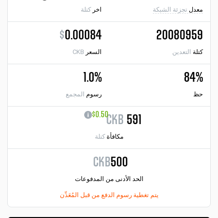
معدل
تجزئة الشبكة
اخر
كتلة
$
0.00084
20080959
كتلة
التعدين
السعر
CKB
1.0%
84%
حظ
رسوم
المجمع
$0.50
CKB
591
مكافأة
كتلة
CKB
500
الحد الأدنى من المدفوعات
يتم تغطية رسوم الدفع من قبل المُعَدِّن