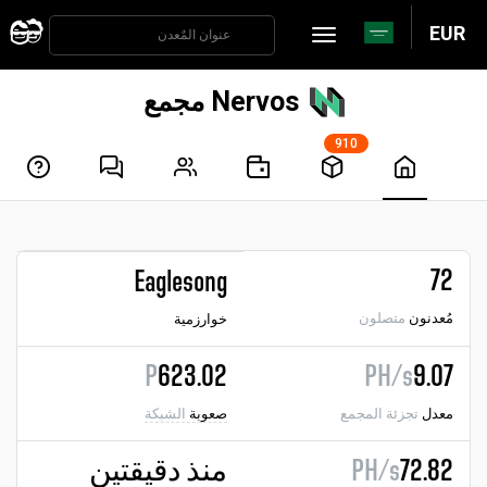
EUR
Nervos مجمع
910
72
Eaglesong
مُعدنون
متصلون
خوارزمية
P
623.02
PH/s
9.07
معدل
تجزئة المجمع
صعوبة
الشبكة
72.82
PH/s
منذ دقيقتين