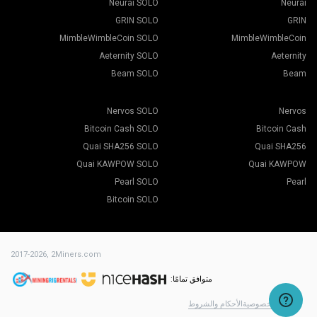
Neurai SOLO
Neurai
GRIN SOLO
GRIN
MimbleWimbleCoin SOLO
MimbleWimbleCoin
Aeternity SOLO
Aeternity
Beam SOLO
Beam
Nervos SOLO
Nervos
Bitcoin Cash SOLO
Bitcoin Cash
Quai SHA256 SOLO
Quai SHA256
Quai KAWPOW SOLO
Quai KAWPOW
Pearl SOLO
Pearl
Bitcoin SOLO
2017-2026,
2Miners.com
متوافق تمامًا:
سياسة الخصوصية
الأحكام والشروط