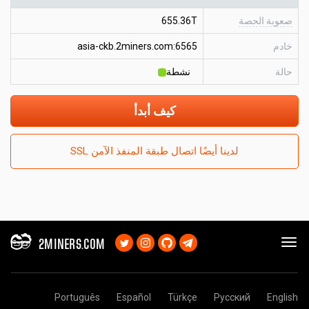
صعوبة الحصة
655.36T
خادم
asia-ckb.2miners.com:6565
حالة
نشطة
كيف أبدأ
لدينا أيضًا اتصال طبقة المنفذ الآمن SSL
2MINERS.COM
Português
Español
Türkçe
Русский
English