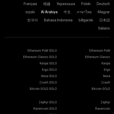
Français
㗂越
Українська
Polski
Deutsch
srpski
Al Arabiya
中文
ภาษาไทย
Magyar
한국어
Bahasa Indonesia
bãlgarski
日本語
Italiano
Ethereum PoW SOLO
Ethereum PoW
Ethereum Classic SOLO
Ethereum Classic
Kaspa SOLO
Kaspa
Ergo SOLO
Ergo
Nexa SOLO
Nexa
Zcash SOLO
Zcash
Bitcoin GOLD SOLO
Bitcoin GOLD
Zephyr SOLO
Zephyr
Ravencoin SOLO
Ravencoin