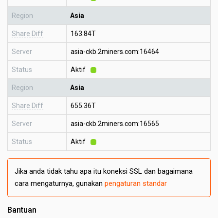
Region
Asia
Share Diff
163.84T
Server
asia-ckb.2miners.com:16464
Status
Aktif
Region
Asia
Share Diff
655.36T
Server
asia-ckb.2miners.com:16565
Status
Aktif
Jika anda tidak tahu apa itu koneksi SSL dan bagaimana
cara mengaturnya, gunakan
pengaturan standar
Bantuan